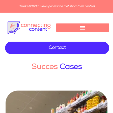
Bereik 300.000+ views per maand met short-form content
Contact
Succes
Cases